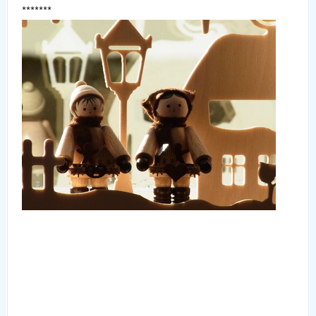
*******