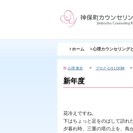
ホーム
心理カウンセリング
心理 東京
ブログ 心's LOOM
新年度
花冷えですね。
下はちょっと足をのばして訪れ
夕暮れ時、三重の塔の上を、鳥