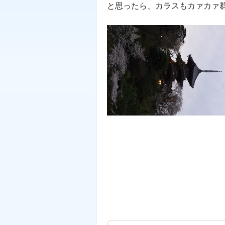
と思ったら、カラスもカァカァ