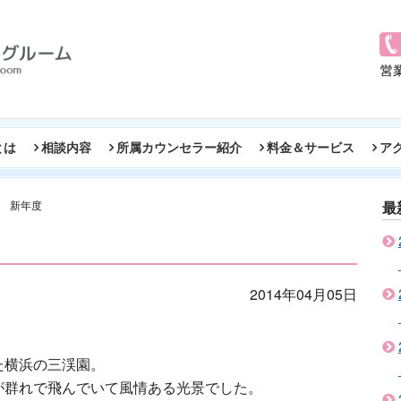
とは
相談内容
所属カウンセラー紹介
料金＆サービス
ア
新年度
最
2014年04月05日
た横浜の三渓園。
が群れで飛んでいて風情ある光景でした。