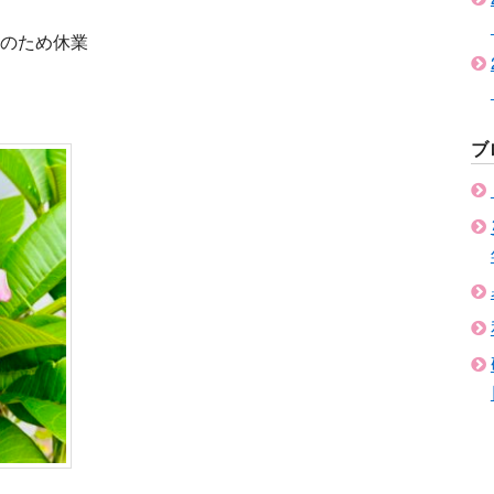
張のため休業
ブ