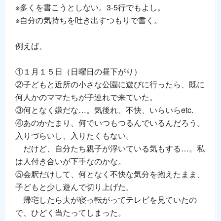
※多くを書こうとしない。3-5行でもよし。
※自分の気持ちを吐き出すつもりで書く。
例えば、
①１月１５日（日曜日の昼下がり）
②子どもと近所の小さな公園に遊びに行ったら、既に
何人かのママたちが子連れで来ていた。
③何となく嫌だな…。気後れ、不快、いらいらetc.
④あのかたまり、何でいつもつるんでいるんだろう。
入りづらいし、入りたくもない。
だけど、自分たち親子が浮いている気もする…。私
は人付き合いが下手なのかな。
⑤会釈だけして、何となく不快な気分を抱えたまま、
子どもと少し遊んで切り上げた。
帰宅したら夫が寝っ転がってテレビを見ていたの
で、ひどく当たってしまった。