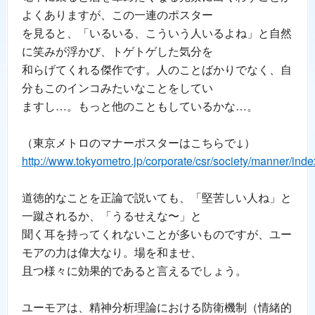
よくありますが、この一連のポスター
を見ると、「いるいる、こういう人いるよね」と自然
に笑みが浮かび、トゲトゲした気分を
和らげてくれる傑作です。人のことばかりでなく、自
分もこのインコみたいなことをしてい
ますし…。もっと他のこともしているかな…。
（東京メトロのマナーポスターはこちらで↓）
http://www.tokyometro.jp/corporate/csr/society/manner/inde
道徳的なことを正論で説いても、「堅苦しい人ね」と
一蹴されるか、「うるせえな〜」と
聞く耳を持ってくれないことが多いものですが、ユー
モアの力は偉大なり。場を和ませ、
且つ様々に効果的であると言えるでしょう。
ユーモアは、精神分析理論における防衛機制（情緒的