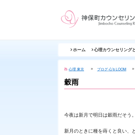
ホーム
心理カウンセリング
心理 東京
ブログ 心's LOOM
穀雨
今夜は新月で明日は穀雨だそう
新月のときに種を蒔くと良い、