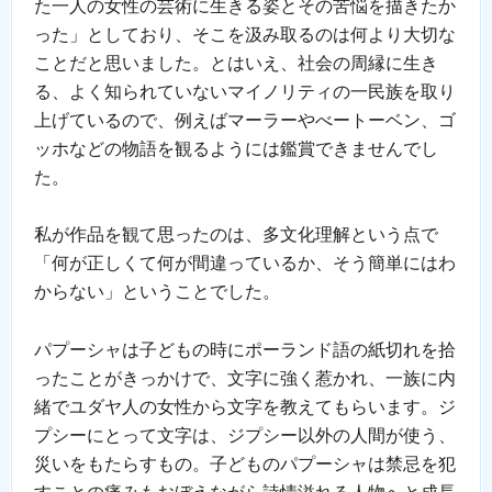
た一人の女性の芸術に生きる姿とその苦悩を描きたか
った」としており、そこを汲み取るのは何より大切な
ことだと思いました。とはいえ、社会の周縁に生き
る、よく知られていないマイノリティの一民族を取り
上げているので、例えばマーラーやべートーベン、ゴ
ッホなどの物語を観るようには鑑賞できませんでし
た。
私が作品を観て思ったのは、多文化理解という点で
「何が正しくて何が間違っているか、そう簡単にはわ
からない」ということでした。
パプーシャは子どもの時にポーランド語の紙切れを拾
ったことがきっかけで、文字に強く惹かれ、一族に内
緒でユダヤ人の女性から文字を教えてもらいます。ジ
プシーにとって文字は、ジプシー以外の人間が使う、
災いをもたらすもの。子どものパプーシャは禁忌を犯
すことの痛みもおぼえながら詩情溢れる人物へと成長