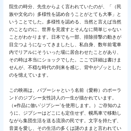
院生の時分、先生からよく言われていたのが、「（民
族や文化の）多様性を認め合うことがとても大事」と
いうことでした。多様性を認める、当然と言えば当然
のことなのに、世界を見渡すとそんなに簡単じゃない
ことがわかります。日本でも一部、排除排撃の動きが
目立つようになってきましたし、私自身、数年前電車
内でリアルにそういった場に居合わせたことがあり、
その時は本当にショックでした。ここで詳細は書けま
せんが、不穏な時代の到来を感じ、背中がゾッとした
のを憶えています。
この映画は、パプーシャという名前（愛称）のポーラ
ンドのジプシー女性詩人の一生が描かれています。
（※作品に倣い’ジプシー’を使用します。）ご存知のよ
うに、ジプシーはどこにも定住せず、幌馬車で移動し
ながら集団生活を送る流浪の民です。文字を持たず、
音楽を愛し、その生活の多くは謎のままと言われてい