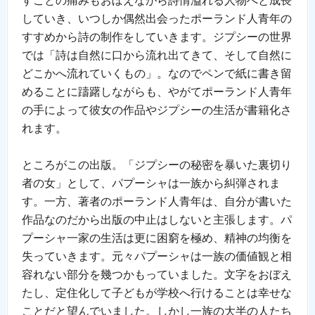
していき、いつしか偶然出会ったポーランド人青年の
すすめから詩の制作をしていきます。ジプシーの世界
では「詩は自然に口から流れ出てきて、そして自然に
どこかへ流れていくもの」。なのでペンで紙に書き留
めることに躊躇しながらも、やがてポーランド人青年
の手によって彼女の作品やジプシーの生活が書籍化さ
れます。
ところがこの出版。「ジプシーの秘密を暴いた裏切り
者の女」として、パプーシャは一族から糾弾されま
す。一方、著者のポーランド人青年は、自分が書いた
作品なのだから出版の中止はしないと主張します。パ
プーシャ一家の生活は更に困窮を極め、精神の均衡を
失っていきます。元々パプーシャは一族の価値観と相
容れない部分を幾つかもっていました。文字をおぼえ
たし、定住化して子どもが学校へ行けることは幸せな
ことだと望んでいました。しかし一族の大半の人たち