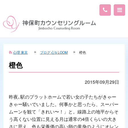
心理 東京
ブログ 心's LOOM
橙色
橙色
2015年09月29日
昨夜､駅のプラットホームで若い女の子たちがきゃー
きゃー騒いでいました。何事かと思ったら、スーパー
ムーンを観て「きれい〜！」と。線路上の地平からそ
う高くない位置に見える月は通常の4倍くらいの大き
さに思え、色も栄養価の高い卵の黄身のようにオレン