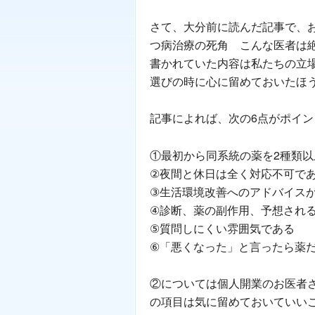
さて、大分前に読んだ記事で、
つ病治療の死角 こんな医者は絶対
書かれていた内容は私たちの立
選びの時に心に留めておいたほ
記事によれば、次の6点がポイ
①最初から同系統の薬を2種類以
②夜間と休日は全く対応不可で
③生活環境改善へのアドバイス
④診断、薬の副作用、予想され
⑤質問しにくい雰囲気である
⑥「悪くなった」と言ったら薬
②については個人開業のお医者
の項目は気に留めておいていい