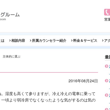
とは
相談内容
所属カウンセラー紹介
料金＆サービス
ア
主体的に選ぶ
最
2016年08月24日
ね。湿度も高くて参りますが、冷え冷えの電車に乗って
。一頃より弱冷房でなくなったような気がするのは気の