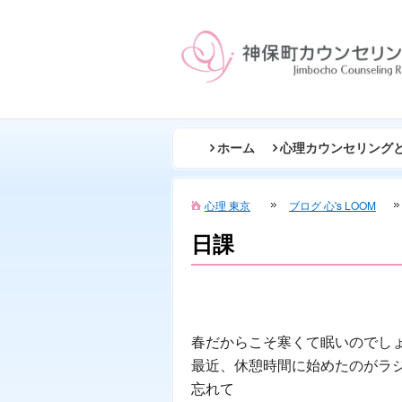
ホーム
心理カウンセリング
心理 東京
ブログ 心's LOOM
日課
春だからこそ寒くて眠いのでし
最近、休憩時間に始めたのがラ
忘れて