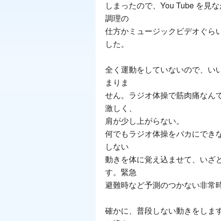
しまったので、You Tube を見
調理の
仕方かミュージックビデオぐら
した。
全く運動をしていないので、い
まりま
せん。ラジオ体操で筋肉痛なん
激しく、
肩が少し上がらない。
何でもラジオ体操をバカにでき
しない
動きを体に覚え込ませて、いざ
す。緊急
避難時など予測のつかない非常
確かに、普段しない動きをしま