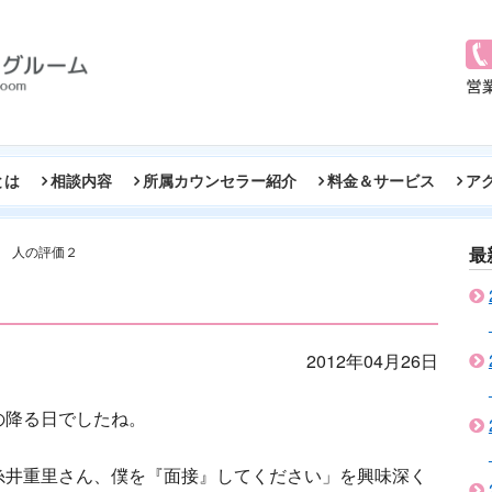
とは
相談内容
所属カウンセラー紹介
料金＆サービス
ア
人の評価２
最
2012年04月26日
の降る日でしたね。
糸井重里さん、僕を『面接』してください」を興味深く