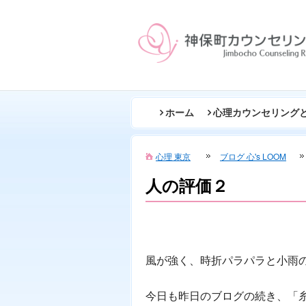
ホーム
心理カウンセリング
心理 東京
ブログ 心's LOOM
人の評価２
風が強く、時折パラパラと小雨
今日も昨日のブログの続き、「