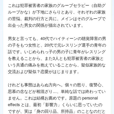
これは犯罪被害者の家族のグループセラピー（自助グ
ループかな）が下地にさらりとあり、それぞれの家族
の苦悩、裁判の行方と共に、メインはそのグループで
出会った男女の関係が描出されています。
男女と言っても、40代でハイティーンの聴覚障害の男
の子をもつ女性と、20代で元レスリング選手の青年の
話です。いじめられっ子の男の子に青年がレスリング
を教えることから、また3人とも犯罪被害者の家族と
いう共通の痛みを抱えていることから、疑似家族的な
交流および疑似？恋愛がはじまります。
けれども事態はあらぬ方向へ。個々の怒り、復讐心、
思慕の念などが相混ざり…、単純な話では終わってい
ません。これは結構お薦めです。原題の personal
effects とは、最初「影響力」くらいに思っていたの
ですが、実は「身の回り品、所持品」のことなのだと