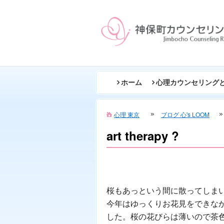
ホーム
心理カウンセリング
心理 東京
ブログ 心's LOOM
art therapy ?
桜もあっという間に散ってしま
今年はゆっくりお花見をできな
した。桜の花びらは薄いので茶