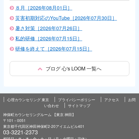
８月［2026年08月01日］
災害初期対応のYouTube［2026年07月30日］
暑さ対策［2026年07月26日］
私的研修［2026年07月15日］
研修を終えて［2026年07月15日］
ブログ 心's LOOM 一覧へ
心理カウンセリング 東京
プライバシーポリシー
アクセス
お問
い合わせ
サイトマップ
神保町カウンセリングルーム 【東京 神田】
〒101－0051
東京都千代田区神田神保町2-20アイエムビル401
03-3221-2373
相談日：水・木・金・土・日（月・火曜日：定休）