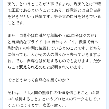
実的、というところが大事ですよね。現実的とは正確
で正直であるということであり、好意的とは自分自身
を好きだという感情です。等身大の自分を好きでいる
ことです。
また、自尊心は自滅的な羞恥心（ex.自分はクズだ）
と自滅的なプライド（ex.自分はスゴイ。傲慢で自己
陶酔的）の中間に位置しているとのことです。どちら
に偏っても、人がその人の周りから去っていきますよ
ね。でも、自尊心は変動するものでもあります。だか
らこそ
変えられる
のだと説明されています。
ではどうやって自尊心を築くのか？
それは、「1.人間の無条件の価値を信じること→2.愛
→3.成長すること」というプロセスのワークをしてい
くことによります。次回へ続く…