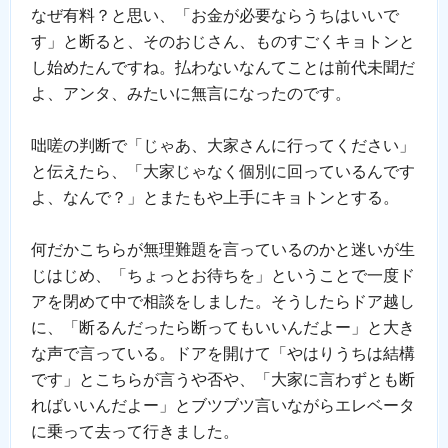
なぜ有料？と思い、「お金が必要ならうちはいいで
す」と断ると、そのおじさん、ものすごくキョトンと
し始めたんですね。払わないなんてことは前代未聞だ
よ、アンタ、みたいに無言になったのです。
咄嗟の判断で「じゃあ、大家さんに行ってください」
と伝えたら、「大家じゃなく個別に回っているんです
よ、なんで？」とまたもや上手にキョトンとする。
何だかこちらが無理難題を言っているのかと迷いが生
じはじめ、「ちょっとお待ちを」ということで一度ド
アを閉めて中で相談をしました。そうしたらドア越し
に、「断るんだったら断ってもいいんだよー」と大き
な声で言っている。ドアを開けて「やはりうちは結構
です」とこちらが言うや否や、「大家に言わずとも断
ればいいんだよー」とブツブツ言いながらエレベータ
に乗って去って行きました。