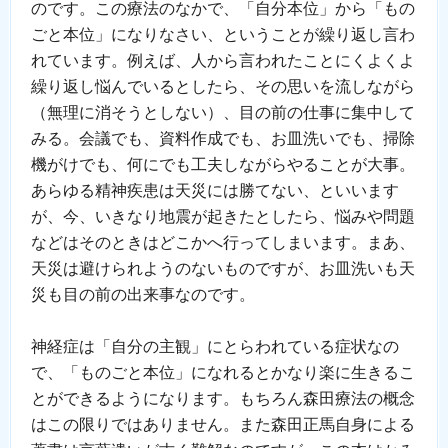
のです。この療法のなかで、「自分本位」から「もの
ごと本位」になりなさい、ということが繰り返し言わ
れています。例えば、人から言われたことにくよくよ
繰り返し悩んでいるとしたら、その思いを流しながら
（無理に消そうとしない）、目の前の仕事に集中して
みる。会議でも、資料作成でも、お皿洗いでも、掃除
機がけでも、何にでも工夫しながらやることが大事。
あらゆる精神疾患は天災には勝てない、といいます
が、今、いきなり地震が起きたとしたら、悩みや問題
などはそのときはどこかへ行ってしまいます。まあ、
天災は避けられようのないものですが、お皿洗いも天
災も目の前の出来事なのです。
神経症は「自分の主観」にとらわれている症状なの
で、「ものごと本位」になれるとかなり楽に生きるこ
とができるようになります。もちろん森田療法の概念
はこの限りではありません。また森田正馬自身による