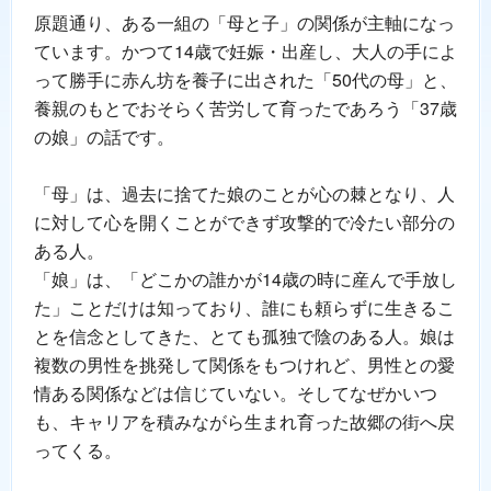
原題通り、ある一組の「母と子」の関係が主軸になっ
ています。かつて14歳で妊娠・出産し、大人の手によ
って勝手に赤ん坊を養子に出された「50代の母」と、
養親のもとでおそらく苦労して育ったであろう「37歳
の娘」の話です。
「母」は、過去に捨てた娘のことが心の棘となり、人
に対して心を開くことができず攻撃的で冷たい部分の
ある人。
「娘」は、「どこかの誰かが14歳の時に産んで手放し
た」ことだけは知っており、誰にも頼らずに生きるこ
とを信念としてきた、とても孤独で陰のある人。娘は
複数の男性を挑発して関係をもつけれど、男性との愛
情ある関係などは信じていない。そしてなぜかいつ
も、キャリアを積みながら生まれ育った故郷の街へ戻
ってくる。