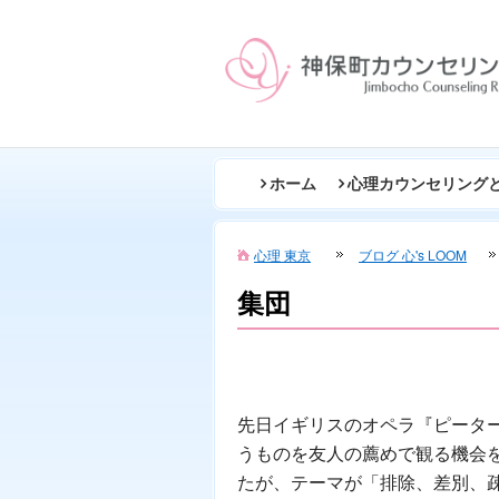
ホーム
心理カウンセリング
心理 東京
ブログ 心's LOOM
集団
先日イギリスのオペラ『ピータ
うものを友人の薦めで観る機会
たが、テーマが「排除、差別、