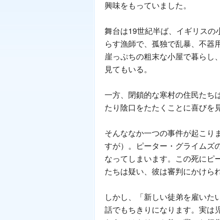
興味をもっていました。
舞台は19世紀半ば、イギリスの
らす漁師で、孤独で乱暴、不器
崖っぷちの粗末な小屋で暮らし
見てもいる。
一方、閉鎖的な寒村の住民たち
たり陰口をたたくことに喜びを
そんななか一つの事件が起こり
すが）。ピーター・グライムズ
なってしまいます。この死にピ
たちは疑い、彼は審判にかけら
しかし、「新しい徒弟を雇いた
話でもちきりになります。実は