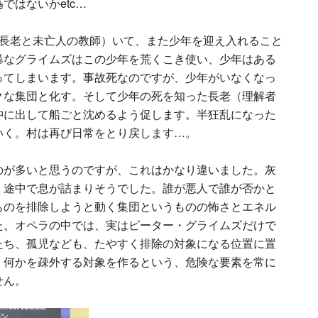
ではないかetc…
（長老と未亡人の教師）いて、また少年を迎え入れること
暴なグライムズはこの少年を荒くこき使い、少年はある
ってしまいます。事故死なのですが、少年がいなくなっ
クな集団と化す。そして少年の死を知った長老（理解者
沖に出して船ごと沈めるよう促します。半狂乱になった
いく。村は再び日常をとり戻します…。
のが多いと思うのですが、これはかなり違いました。灰
、途中で息が詰まりそうでした。誰が悪人で誰が否かと
ものを排除しようと動く集団というものの怖さとエネル
た。オペラの中では、実はピーター・グライムズだけで
たち、孤児なども、たやすく排除の対象になる位置に置
、何かを疎外する対象を作るという、危険な要素を常に
せん。