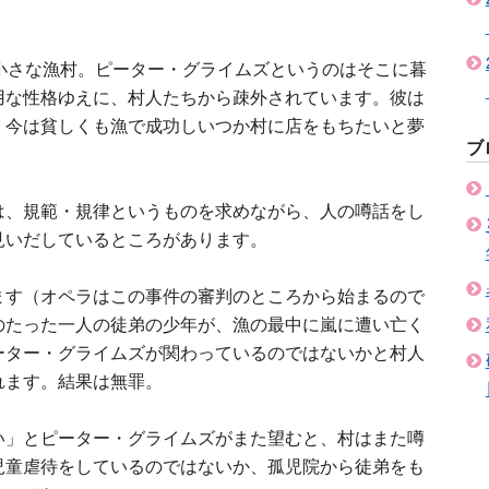
小さな漁村。ピーター・グライムズというのはそこに暮
用な性格ゆえに、村人たちから疎外されています。彼は
、今は貧しくも漁で成功しいつか村に店をもちたいと夢
ブ
は、規範・規律というものを求めながら、人の噂話をし
見いだしているところがあります。
ます（オペラはこの事件の審判のところから始まるので
のたった一人の徒弟の少年が、漁の最中に嵐に遭い亡く
ーター・グライムズが関わっているのではないかと村人
れます。結果は無罪。
い」とピーター・グライムズがまた望むと、村はまた噂
児童虐待をしているのではないか、孤児院から徒弟をも