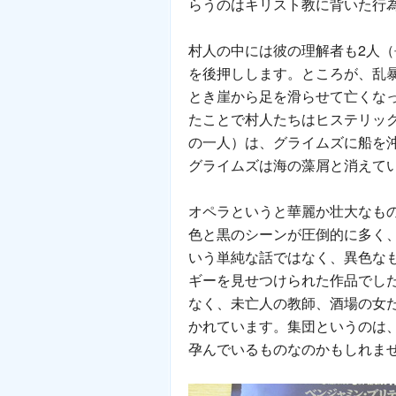
らうのはキリスト教に背いた行為
村人の中には彼の理解者も2人
を後押しします。ところが、乱
とき崖から足を滑らせて亡くな
たことで村人たちはヒステリッ
の一人）は、グライムズに船を
グライムズは海の藻屑と消えて
オペラというと華麗か壮大なも
色と黒のシーンが圧倒的に多く
いう単純な話ではなく、異色な
ギーを見せつけられた作品でし
なく、未亡人の教師、酒場の女
かれています。集団というのは
孕んでいるものなのかもしれま