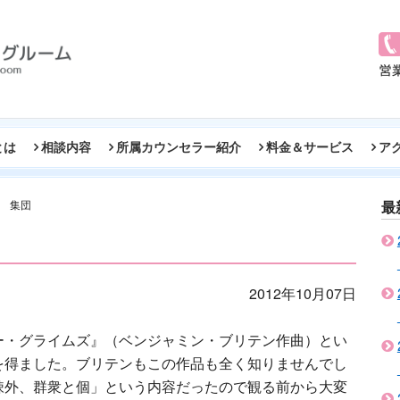
とは
相談内容
所属カウンセラー紹介
料金＆サービス
ア
集団
最
2012年10月07日
ー・グライムズ』（ベンジャミン・ブリテン作曲）とい
を得ました。ブリテンもこの作品も全く知りませんでし
疎外、群衆と個」という内容だったので観る前から大変