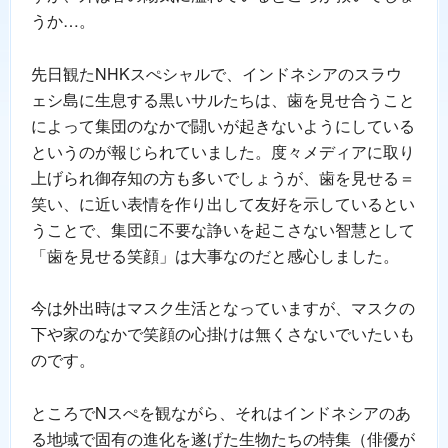
うか…。
先日観たNHKスぺシャルで、インドネシアのスラウ
ェシ島に生息する黒いサルたちは、歯を見せ合うこと
によって集団のなかで闘いが起きないようにしている
というのが報じられていました。度々メディアに取り
上げられ御存知の方も多いでしょうが、歯を見せる＝
笑い、に近い表情を作り出して友好を示しているとい
うことで、集団に不要な諍いを起こさない智慧として
「歯を見せる笑顔」は大事なのだと感心しました。
今は外出時はマスク生活となっていますが、マスクの
下や家のなかで笑顔の心掛けは無くさないでいたいも
のです。
ところでNスぺを観ながら、それはインドネシアのあ
る地域で固有の進化を遂げた生物たちの特集（俳優が