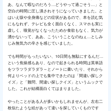
あ、なんて暇なのだろう…どうやって過ごそう…」と
空白の時間に圧し潰されそうになっていきました。と
はいえ咳や全身痛などの症状があるので、本を読む気
にもなれず、テレビも全く面白くなく、スマホも実に
虚しく、嗅覚がなくなったためか食欲もなく、気力が
湧かないって、ああ、こういうことなのねぇ…としみ
じみ無気力の辛さを感じていました。
でも時間がもったいない、10日間も無駄にするんだ…
という焦燥感もあり、なので起きられる時間は英単語
をツラツラダラダラ～とノートに書いたり、それから
何よりベッドの上でも集中できたのは「間違い探しク
イズ」と「難問、間違い探しクイズ」というムックで
した。これが結構面白くてはまりました。
やったことがある人が多いかもしれませんが、左右二
枚似たような絵があって違いを探していくものです