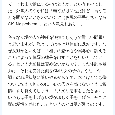
て、それまで禁止するのはどうか」というものでし
た。外国人のなかには「頭や顔は問題だけど、言うこ
とを聞かないときのスパンク（お尻の平手打ち）なら
OK. No problem. 」という意見もあり…。
色々な立場の人の神経を逆撫でしそうで難しい問題だ
と思いますが、私としてはやはり体罰に反対です。な
ぜ反対かといえば、「相手の恐怖心や屈辱心に訴える
ことによって体罰の効果を出すことを狙いとしてい
る」という大前提は否めないからです。また体罰や暴
力は、それを受けた側をCMの女の子のような「否
認」の心理状態に追いやるからです。本当はとても傷
ついて怯えて怖いのに、心の痛みを感じないように愛
情にすり替えてしまう。「大変な悪事をしたときに、
いつもは手を上げない親が珍しく手を上げた。そこに
親の愛情を感じた…」というのとは訳が違うのです。