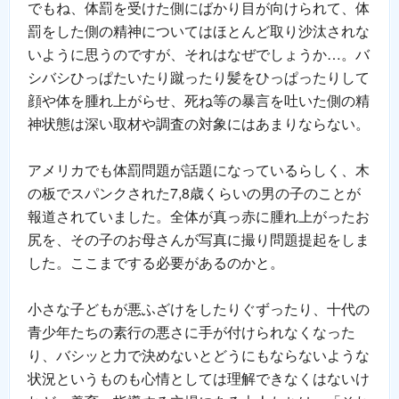
でもね、体罰を受けた側にばかり目が向けられて、体
罰をした側の精神についてはほとんど取り沙汰されな
いように思うのですが、それはなぜでしょうか…。バ
シバシひっぱたいたり蹴ったり髪をひっぱったりして
顔や体を腫れ上がらせ、死ね等の暴言を吐いた側の精
神状態は深い取材や調査の対象にはあまりならない。
アメリカでも体罰問題が話題になっているらしく、木
の板でスパンクされた7,8歳くらいの男の子のことが
報道されていました。全体が真っ赤に腫れ上がったお
尻を、その子のお母さんが写真に撮り問題提起をしま
した。ここまでする必要があるのかと。
小さな子どもが悪ふざけをしたりぐずったり、十代の
青少年たちの素行の悪さに手が付けられなくなった
り、バシッと力で決めないとどうにもならないような
状況というものも心情としては理解できなくはないけ