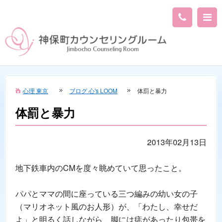
心理 東京
ブログ 心's LOOM
体罰と暴力
体罰と暴力
2013年02月13日
地下鉄車内のCMを度々眺めていて思ったこと。
パパとママの間に座っている三つ編みの幼い女の子
（マリオネット風のお人形）が、「わたし、幸せだ
よ」と明るく話しながら、脚には痣があったり包帯を