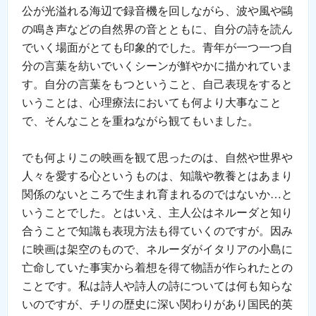
公が光溢れる海辺で録音機を回しながら、波や風や鷗
の鳴き声などの自然界の音とともに、自分の詩を読ん
でいく場面がとても印象的でした。青年が一つ一つ自
分の言葉を紡いでいくシーンが鮮やかに描かれていま
す。自分の言葉をもつということ、自己表現をすると
いうことは、心理療法においても何より大事なこと
で、そんなことを重ねながら観てもいました。
でも何よりこの映画を観て思ったのは、自然や世界や
人々を愛する心というものは、知識や教養とはあまり
関係のないところで生まれ育まれるのではないか…と
いうことでした。とはいえ、主人公はネルーダと知り
合うことで知識も表現方法も得ていくのですが。因み
に映画は架空のもので、ネルーダがイタリアの小島に
亡命していた事実から着想を得て物語が作られたとの
ことです。私は詩人や詩人の詩については何も知らな
いのですが、チリの歴史に深い関わりがあり国民的英