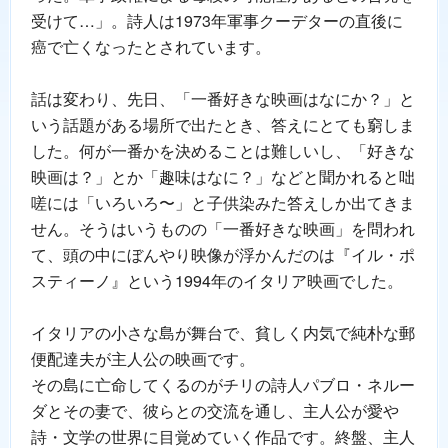
受けて…」。詩人は1973年軍事クーデターの直後に
癌で亡くなったとされています。
話は変わり、先日、「一番好きな映画はなにか？」と
いう話題がある場所で出たとき、答えにとても窮しま
した。何が一番かを決めることは難しいし、「好きな
映画は？」とか「趣味はなに？」などと聞かれると咄
嗟には「いろいろ〜」と子供染みた答えしか出てきま
せん。そうはいうものの「一番好きな映画」を問われ
て、頭の中にぼんやり映像が浮かんだのは『イル・ポ
スティーノ』という1994年のイタリア映画でした。
イタリアの小さな島が舞台で、貧しく内気で純朴な郵
便配達夫が主人公の映画です。
その島に亡命してくるのがチリの詩人パブロ・ネルー
ダとその妻で、彼らとの交流を通し、主人公が愛や
詩・文学の世界に目覚めていく作品です。終盤、主人