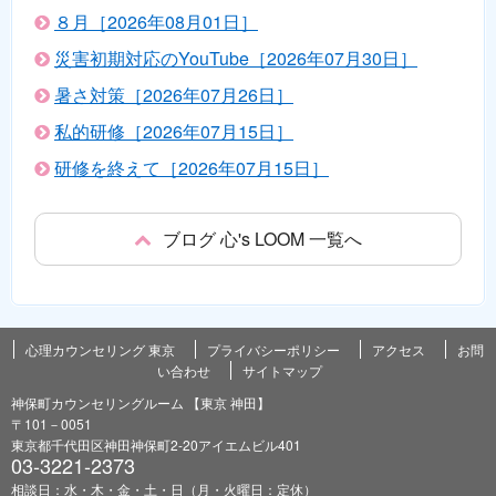
８月［2026年08月01日］
災害初期対応のYouTube［2026年07月30日］
暑さ対策［2026年07月26日］
私的研修［2026年07月15日］
研修を終えて［2026年07月15日］
ブログ 心's LOOM 一覧へ
心理カウンセリング 東京
プライバシーポリシー
アクセス
お問
い合わせ
サイトマップ
神保町カウンセリングルーム 【東京 神田】
〒101－0051
東京都千代田区神田神保町2-20アイエムビル401
03-3221-2373
相談日：水・木・金・土・日（月・火曜日：定休）