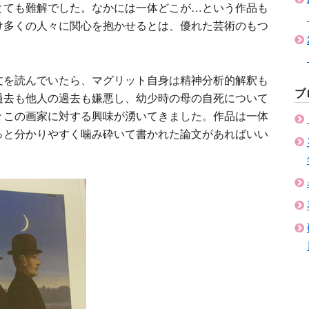
とても難解でした。なかには一体どこが…という作品も
け多くの人々に関心を抱かせるとは、優れた芸術のもつ
文を読んでいたら、マグリット自身は精神分析的解釈も
ブ
過去も他人の過去も嫌悪し、幼少時の母の自死について
々この画家に対する興味が湧いてきました。作品は一体
っと分かりやすく噛み砕いて書かれた論文があればいい