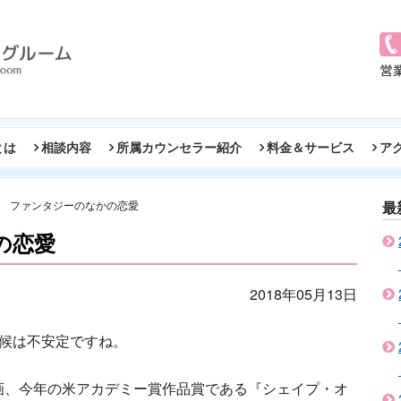
とは
相談内容
所属カウンセラー紹介
料金＆サービス
ア
ファンタジーのなかの恋愛
最
の恋愛
2018年05月13日
天候は不安定ですね。
画、今年の米アカデミー賞作品賞である『シェイプ・オ