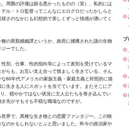
た。周囲の評価は頗る悪かったものの（笑）、私的には
・デル・トロ監督ってこんなにエログロだったかしらと
異様さのなかにも幻想的で美しくずっと情感が湧いてく
ブ
一種の異類婚姻譚というか、政府に捕獲された謎の生物
タジーでした。
、性別、仕事、性的指向等によって差別を受けているマ
ながらも、お互い支え合って慎ましく生きている、そん
な60年代アメリカの家族主義・家庭主義と対照的に描
縁に生きる人にスポットを当てています。またそこにア
みがあり、穏やかではない状況に主人公たちを巻き込んでい
働き先がそもそも不穏な職場なのですが。
る世界で、異種な生き物との恋愛ファンタジー。この映
方なのかもしれないとふと思いました。昨今の政治家や