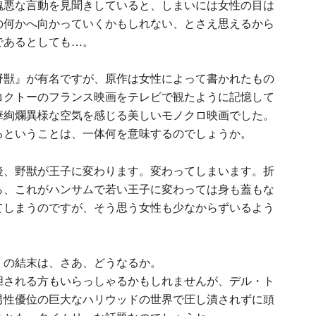
醜悪な言動を見聞きしていると、しまいには女性の目は
の何かへ向かっていくかもしれない、とさえ思えるから
であるとしても…。
野獣』が有名ですが、原作は女性によって書かれたもの
コクトーのフランス映画をテレビで観たように記憶して
華絢爛異様な空気を感じる美しいモノクロ映画でした。
るということは、一体何を意味するのでしょうか。
後、野獣が王子に変わります。変わってしまいます。折
ら、これがハンサムで若い王子に変わっては身も蓋もな
てしまうのですが、そう思う女性も少なからずいるよう
』の結末は、さあ、どうなるか。
胆される方もいらっしゃるかもしれませんが、デル・ト
男性優位の巨大なハリウッドの世界で圧し潰されずに頭