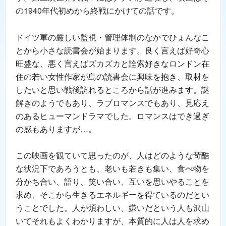
の1940年代初めから終戦にかけての話です。
ドイツ軍の厳しい監視・管理体制のなかでひょんなこ
とから小さな読書会が始まります。良く言えば好奇心
旺盛な、悪く言えばズカズカと詮索好きなロンドン在
住の若い女性作家が島の読書会に興味を抱き、取材を
したいと思い戦後訪れるところから話が進みます。謎
解きのようでもあり、ラブロマンスでもあり、見応え
のあるヒューマンドラマでした。ロマンスはでき過ぎ
の感もありますが…。
この映画を観ていて思ったのが、人はどのような苛酷
な状況下であろうとも、老いも若きも集い、食べ物を
分かち合い、語り、笑い合い、互いを思いやることを
求め、そこから生きるエネルギーを得ているのだとい
うことでした。人が煩わしい、嫌いだという人も沢山
いてそれもよくわかりますが、本質的に人は人を求め