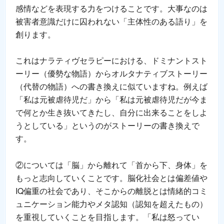
感情などを表現する力をつけることです。大事なのは
被害者意識だけに囚われない「主体性のある語り」を
創ります。
これはナラティヴセラピーにおける、ドミナントスト
ーリー（優勢な物語）からオルタナティブストーリー
（代替の物語）への書き換えに似ていますね。例えば
「私は元被虐待児だ」から「私は元被虐待児だが今ま
で何とか生き抜いてきたし、自分に出来ることをしよ
うとしている」というのがストーリーの書き換えで
す。
②については「脳」から離れて「首から下、身体」を
もっと志向していくことです。脳化社会とは偏差値や
IQ偏重の社会であり、そこからの離脱とは情緒的コミ
ュニケーション能力やメタ認知（認知を超えたもの）
を重視していくことを目指します。「私は怒ってい