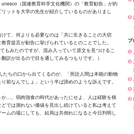
unesco（国連教育科学文化機関）の「教育勧告」が約
ピリットを大学の先生が紹介しているものがありまし
向けて、何よりも必要なのは「共に生きることの大切
ブ
な教育提言が勧告に挙げられているとのことでした。
検索してもみたのですが、混み入っていて原文を見つけるこ
き翻訳が出るので目を通してみるつもりです。）
さんたちの口から出てくるのが、「所詮人間は本能の動物
たり前なんでしょ」という半ば諦めのような訴えです。
うか…。弱肉強食の時代があったにせよ、人は経験を積
などでは測れない価値を見出し続けていると私は考えて
ゲームの場にしても、結局は共倒れになると今日判明し