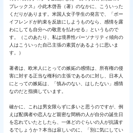
プレックス』小此木啓吾（著）のなかに、こういった
くだりがあります。米国人女子学生の発言で、「ボー
イフレンドが約束を反故にしようものなら、感情を露
わにしても自分への敬意を払わせる」というもので
す。（このあたり、私は境界性パーソナリティ傾向の
人はこういった自己主張の素質があるように思いま
す。）
著者は、欧米人にとっての嫉妬の感情は、所有権の侵
害に対する正当な権利の主張であるのに対し、日本人
にとっての嫉妬は、「慎みのない、はしたない」感情
なのだと指摘しています。
確かに、これは男女限らずに多いと思うのですが、例
えば配偶者や恋人など親密な間柄の人が自分の誕生日
を忘れていたとしたら、一体どのぐらいの人が抗議す
るでしょうか？本当は寂しいのに、「別に気にしてい