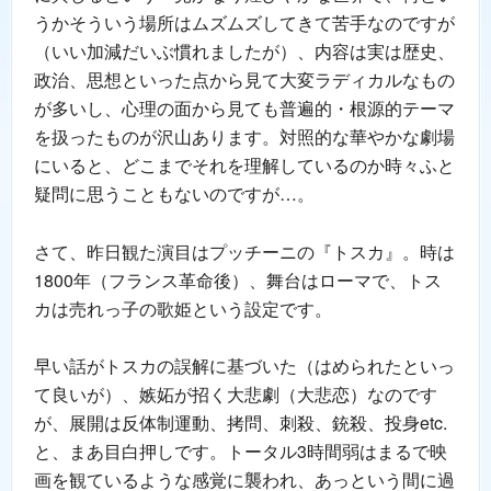
うかそういう場所はムズムズしてきて苦手なのですが
（いい加減だいぶ慣れましたが）、内容は実は歴史、
政治、思想といった点から見て大変ラディカルなもの
が多いし、心理の面から見ても普遍的・根源的テーマ
を扱ったものが沢山あります。対照的な華やかな劇場
にいると、どこまでそれを理解しているのか時々ふと
疑問に思うこともないのですが…。
さて、昨日観た演目はプッチーニの『トスカ』。時は
1800年（フランス革命後）、舞台はローマで、トス
カは売れっ子の歌姫という設定です。
早い話がトスカの誤解に基づいた（はめられたといっ
て良いが）、嫉妬が招く大悲劇（大悲恋）なのです
が、展開は反体制運動、拷問、刺殺、銃殺、投身etc.
と、まあ目白押しです。トータル3時間弱はまるで映
画を観ているような感覚に襲われ、あっという間に過