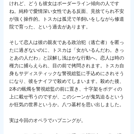
けれど、どうも彼女はボーダーライン傾向の人です
ね。純粋で愛情深い女性である反面、見捨てられ不安
が強く操作的。トスカは孤児で羊飼いをしながら修道
院で育った、という過去があります。
そして恋人は彼の親友である政治犯（逃亡者）を匿っ
たに過ぎないのに、トスカは「女がいるんだわ。きっ
とあの人だわ」と誤解し浅はかな行動へ。恋人は時の
権力に捕らえられ、目の前で拷問されます。トスカ自
身もサディスティックな警視総監に手込めにされそう
になり、彼をナイフで殺めてしまいます。殺めた後、
2本の蝋燭を警視総監の前に置き、十字架をボディの
上に載せ弔うのですが、このシーンが鬼気迫るという
か狂気の世界というか。八つ墓村を思い出しました。
実は今回のオペラでハプニングが。