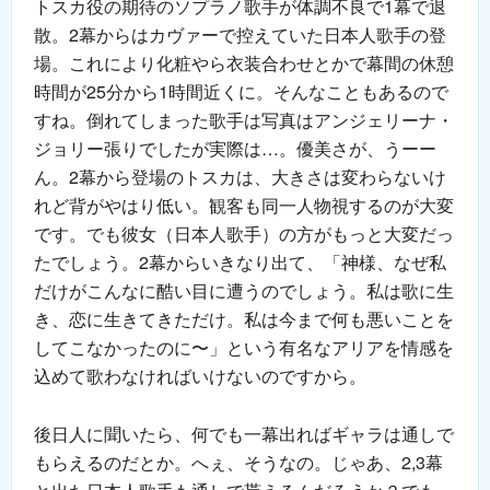
トスカ役の期待のソプラノ歌手が体調不良で1幕で退
散。2幕からはカヴァーで控えていた日本人歌手の登
場。これにより化粧やら衣装合わせとかで幕間の休憩
時間が25分から1時間近くに。そんなこともあるので
すね。倒れてしまった歌手は写真はアンジェリーナ・
ジョリー張りでしたが実際は…。優美さが、うーー
ん。2幕から登場のトスカは、大きさは変わらないけ
れど背がやはり低い。観客も同一人物視するのが大変
です。でも彼女（日本人歌手）の方がもっと大変だっ
たでしょう。2幕からいきなり出て、「神様、なぜ私
だけがこんなに酷い目に遭うのでしょう。私は歌に生
き、恋に生きてきただけ。私は今まで何も悪いことを
してこなかったのに〜」という有名なアリアを情感を
込めて歌わなければいけないのですから。
後日人に聞いたら、何でも一幕出ればギャラは通しで
もらえるのだとか。へぇ、そうなの。じゃあ、2,3幕