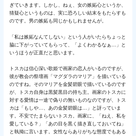
ぎていきます。しかし、ねぇ、女の嫉妬心というか、
猜疑心というものは、実に恐ろしい結末をもたらすも
のです。男の嫉妬も同じかもしれませんが。
「私は嫉妬なんてしない」という人がいたらちょっと
脇に下がっていてもらって、「よくわかるなぁ…」と
いうほうが正直だと思います。
トスカは信心深い歌姫で画家の恋人がいるのですが、
彼が教会の祭壇画「マグダラのマリア」を描いている
のですね。そのマリアを金髪碧眼で描いているのです
が、トスカ自身は黒髪黒目の持ち主。画家のトスカに
対する愛情は一途で偽りの無いものなのですが、トス
カは「もしや…、あの金髪碧眼は…」と訝っていま
す。不安でたまらないトスカ。画家に、「ねえ、私を
愛している？」「あの目を黒く描き直しておいてね」
と執拗に言います。女性ならありがちな態度でもある