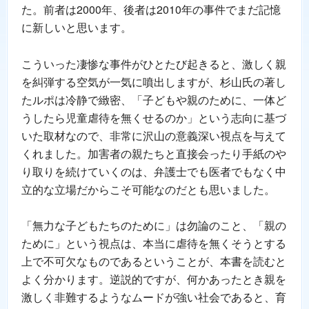
た。前者は2000年、後者は2010年の事件でまだ記憶
に新しいと思います。
こういった凄惨な事件がひとたび起きると、激しく親
を糾弾する空気が一気に噴出しますが、杉山氏の著し
たルポは冷静で緻密、「子どもや親のために、一体ど
うしたら児童虐待を無くせるのか」という志向に基づ
いた取材なので、非常に沢山の意義深い視点を与えて
くれました。加害者の親たちと直接会ったり手紙のや
り取りを続けていくのは、弁護士でも医者でもなく中
立的な立場だからこそ可能なのだとも思いました。
「無力な子どもたちのために」は勿論のこと、「親の
ために」という視点は、本当に虐待を無くそうとする
上で不可欠なものであるということが、本書を読むと
よく分かります。逆説的ですが、何かあったとき親を
激しく非難するようなムードが強い社会であると、育