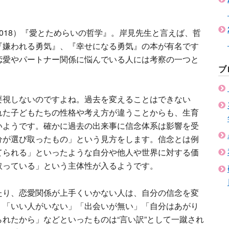
018）『愛とためらいの哲学』。岸見先生と言えば、哲
『嫌われる勇気』、『幸せになる勇気』の本が有名です
恋愛やパートナー関係に悩んでいる人には考察の一つと
ブ
要視しないのですよね。過去を変えることはできない
れた子どもたちの性格や考え方が違うことからも、生育
いようです。確かに過去の出来事に信念体系は影響を受
分が選び取ったもの」という見方をします。信念とは例
てられる」といったような自分や他人や世界に対する価
取っている」という主体性が入るようです。
たり、恋愛関係が上手くいかない人は、自分の信念を変
。「いい人がいない」「出会いが無い」「自分はあがり
れたから」などといったものは“言い訳”として一蹴され