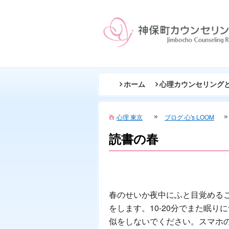
ホーム
心理カウンセリング
心理 東京
ブログ 心's LOOM
読書の春
春のせいか夜中にふと目覚める
をします。10-20分でまた眠
似をしないでください。スマホ