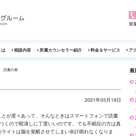
とは
相談内容
所属カウンセラー紹介
料金＆サービス
ア
読書の春
最
2021年03月19日
ことが度々あって、そんなときはスマートフォンで読書
りにつくので暇潰しに丁度いいのです。でも不眠症の方は真
のライトは脳を覚醒させてしまい余計眠れなくなりま