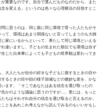
とが重要なのです。自分で選んだものなのだから、また
信念を変える」というのは色々な心理療法の目指すとこ
疑問に思うのは、同じ親に同じ環境で育った人たちがそ
いって、環境はあまり関係ないと言ってしまうのも大雑
同じ家にいるからといって、果たして同じ環境といえる
ぞれ違いますし、子どもの生まれた順位でも環境は自ず
で生じた出来事によっても子どもの世界観は変わってき
も、大人たちが自分の好きな子どもに接するときの目や
接するときの目や顔の様子加減などの微妙な差を、かな
思います。「そこであなたはある信念を選び取ったの
が先かのような議論に思うのですが…。更には、もっと
私たちはそれぞれ自分の信念を選び取ると言えるのか。
なことをあれこれ考えながら読んでみるのもいいかもし