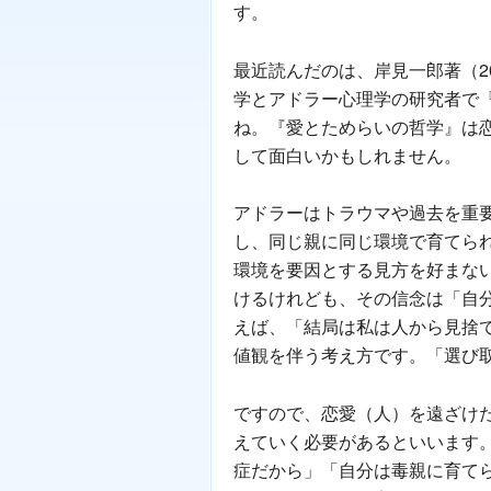
す。
最近読んだのは、岸見一郎著（2
学とアドラー心理学の研究者で
ね。『愛とためらいの哲学』は
して面白いかもしれません。
アドラーはトラウマや過去を重
し、同じ親に同じ環境で育てら
環境を要因とする見方を好まな
けるけれども、その信念は「自
えば、「結局は私は人から見捨
値観を伴う考え方です。「選び
ですので、恋愛（人）を遠ざけ
えていく必要があるといいます
症だから」「自分は毒親に育てら