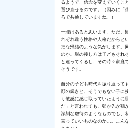
るようで、信念を変えていくこ
選び直せるのです。（因みに「
ろで共通していますね。）
一理はあると思います。ただ、
れぞれ違う性格や人格だからと
把な帰結のような気がします。
のか。親の接し方は子どもそれ
と違ってくるし、その時々家庭
そうです。
自分の子ども時代を振り返って
顔の輝きと、そうでもない子に
り敏感に感じ取っていたように
だ」と言われても、卵か先か鶏
深刻な虐待のようなものでも、
言っていいものなのか…。こん