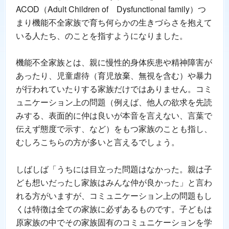
ACOD（Adult Children of Dysfunctional family）つ
まり機能不全家族で育ち何らかの生きづらさを抱えて
いる人たち、のことを指すようになりました。
機能不全家族とは、親に慢性的身体疾患や精神障害が
あったり、児童虐待（育児放棄、無視を含む）や暴力
が行われていたりする家族だけではありません。コミ
ュニケーション上の問題（例えば、他人の欲求を先読
みする、表面的に仲は良いが本音を言えない、言葉で
伝えず態度で示す、など）をもつ家族のことも指し、
むしろこちらの方が多いと言えるでしょう。
しばしば「うちには目立った問題はなかった。親は子
ども想いだったし家族はみんな仲が良かった」と言わ
れる方がいますが、コミュニケーション上の問題もし
くは特徴は全ての家族に必ずあるものです。子どもは
原家族の中でその家族固有のコミュニケーションを学