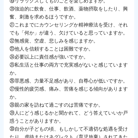
⑲リラックスしてものごとを楽しめますか。
⑳強迫的に飲食、仕事、飲酒、薬物摂取をしたり、興
奮、刺激を求めるほうですか。
㉑これまでにカウンセリングか精神療法を受け、それ
でも「何か」が違う、欠けていると思っていますか。
㉒無感覚、空虚、悲しみを感じますか。
㉓他人を信頼することは困難ですか。
㉔必要以上に責任感が強いですか。
㉕私生活と仕事の両方で充実感がないと感じています
か。
㉖罪悪感、力量不足感があり、自尊心が低いですか。
㉗慢性的疲労感、痛み、苦痛を感じる傾向があります
か。
㉘親の家を訪ねて過ごすのは苦痛ですか。
㉙人にどう感じるかと聞かれて、どう答えていいか戸
惑うことがありますか。
㉚自分が子どもの頃、もしかして不適切な処遇を受け
たり、虐待またはネグレクト（育児放棄）されてきた