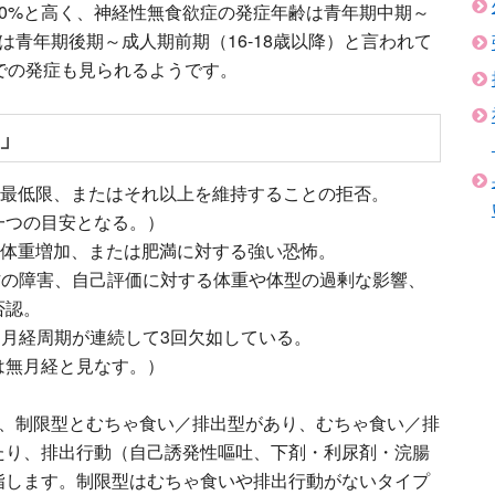
0%と高く、神経性無食欲症の発症年齢は青年期中期～
症は青年期後期～成人期前期（16-18歳以降）と言われて
での発症も見られるようです。
」
の最低限、またはそれ以上を維持することの拒否。
一つの目安となる。）
、体重増加、または肥満に対する強い恐怖。
方の障害、自己評価に対する体重や体型の過剰な影響、
否認。
月経周期が連続して3回欠如している。
は無月経と見なす。）
プ、制限型とむちゃ食い／排出型があり、むちゃ食い／排
たり、排出行動（自己誘発性嘔吐、下剤・利尿剤・浣腸
指します。制限型はむちゃ食いや排出行動がないタイプ