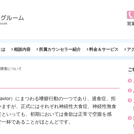
とは
相談内容
所属カウンセラー紹介
料金＆サービス
ア
食障害について
ご
behavior）にまつわる嗜癖行動の一つであり、過食症、拒
いますが、正式にはそれぞれ神経性大食症、神経性無食
症といっても、初期においては食欲は正常で空腹を感
で一杯であることがほとんどです。