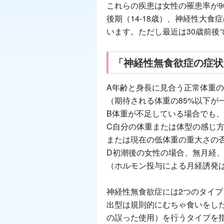
これらの疾患は女性の罹患率が9
後期（14-18歳）、神経性大食
います。ただし最近は30歳前後
「神経性無食欲症の症状
A年齢と身長に見合う正常体重
（期待される体重の85%以下が
B体重が不足している場合でも
C自分の体重または体型の感じ
または現在の低体重の重大さの
D初潮後の女性の場合、無月経、
（ホルモン投与による月経誘発
神経性無食欲症には2つのタイ
出型は規則的にむちゃ食いをし
の誤った使用）を行うタイプを