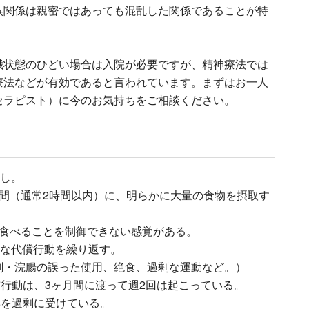
族関係は親密ではあっても混乱した関係であることが特
餓状態のひどい場合は入院が必要ですが、精神療法では
療法などが有効であると言われています。まずはお一人
セラピスト）に今のお気持ちをご相談ください。
返し。
間（通常2時間以内）に、明らかに大量の食物を摂取す
、食べることを制御できない感覚がある。
切な代償行動を繰り返す。
剤・浣腸の誤った使用、絶食、過剰な運動など。）
行動は、3ヶ月間に渡って週2回は起こっている。
響を過剰に受けている。