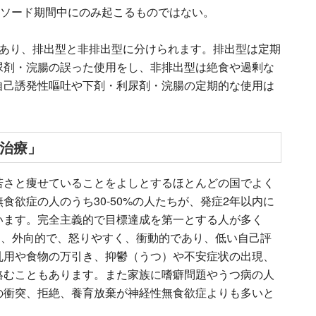
ピソード期間中にのみ起こるものではない。
があり、排出型と非排出型に分けられます。排出型は定期
尿剤・浣腸の誤った使用をし、非排出型は絶食や過剰な
自己誘発性嘔吐や下剤・利尿剤・浣腸の定期的な使用は
治療」
若さと痩せていることをよしとするほとんどの国でよく
食欲症の人のうち30-50%の人たちが、発症2年以内に
います。完全主義的で目標達成を第一とする人が多く
が多い）、外向的で、怒りやすく、衝動的であり、低い自己評
乱用や食物の万引き、抑鬱（うつ）や不安症状の出現、
絡むこともあります。また家族に嗜癖問題やうつ病の人
の衝突、拒絶、養育放棄が神経性無食欲症よりも多いと