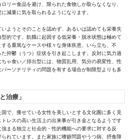
カロリー食品を避け、限られた食物しか取らなくなり、
度に減量に気を取られるようになります。
ていようとそのことを認めず、あるいは認めても栄養失
典型的です。飢餓に起因する低栄養・脱水状態は極めて
とする重篤なケースや様々な身体疾患、いら立ち、不
った抑鬱（うつ）症状を引き起こします。反対に気力過
むちゃ食い／排出型には、物質乱用、気分の易変性、性
性パーソナリティの問題を有する場合が制限型よりも多
と治療」
た国で、痩せている女性を美しいとする文化圏に多く見
ストレスの高い生活上の出来事が引き金となるようです
に強まる独立と社会的・性的機能への要求に対する反
げられています。また家族に嗜癖問題やうつ病、摂食障