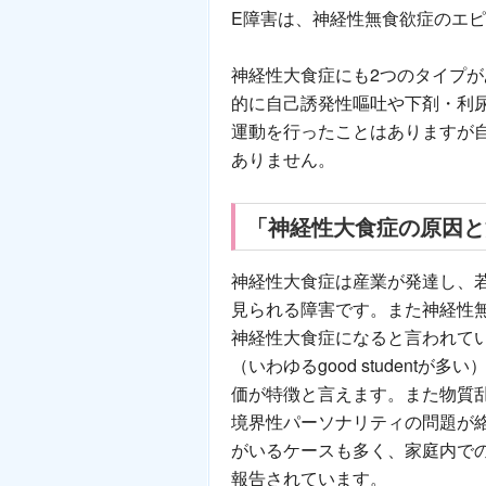
E障害は、神経性無食欲症のエ
神経性大食症にも2つのタイプ
的に自己誘発性嘔吐や下剤・利
運動を行ったことはありますが
ありません。
「神経性大食症の原因と
神経性大食症は産業が発達し、
見られる障害です。また神経性無
神経性大食症になると言われて
（いわゆるgood student
価が特徴と言えます。また物質
境界性パーソナリティの問題が
がいるケースも多く、家庭内で
報告されています。